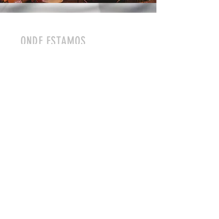
ONDE ESTAMOS
CENTRO CÍVICO
@estaçao.chelsea
Rua Marechal Hermes, 113 Curitiba-
PR
HORÁRIOS
CENTRO CÍVICO
SEG~SEX 17:00 às 23:00
SÁB 12:00 às 23:00
DOM 12:00 às 22:00
NOVIDADES