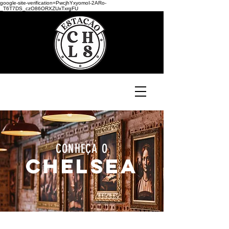
google-site-verification=PwcjhYxyomoI-2ARo-
_T6T7DS_czO86ORXZUxTxrgFU
CONHEÇA O
CHELSEA